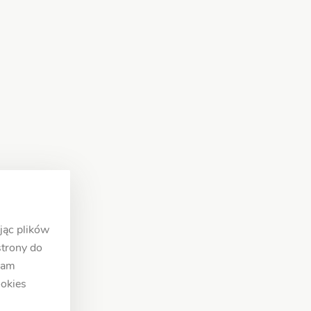
jąc plików
strony do
klam
ookies