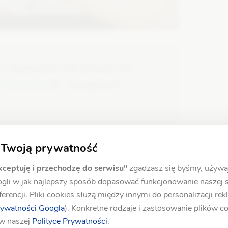
w zaproszeniu? Jak się ubrać na
u weselnika
🥳 – kompletnym
 Twoją prywatność
o zrobić krok po kroku?
kceptuję i przechodzę do serwisu"
zgadzasz się byśmy, używa
ogli w jak najlepszy sposób dopasować funkcjonowanie naszej 
erencji. Pliki cookies służą między innymi do personalizacji re
rywatności Googla
). Konkretne rodzaje i zastosowanie plików c
makijaż wykonywany samodzielnie nie tylko
 w naszej
Polityce Prywatności
.