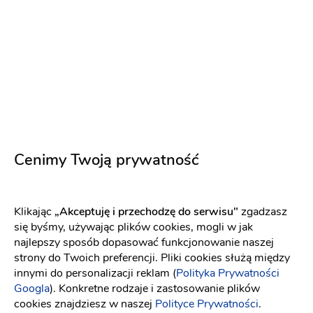
YOLO LOOK
YOLO LOOK
Aurelia śmietankowa biel
Aurelia różowa
Fason: Prosta
Dekolt: Pod szyję
Fason: Prosta
Długość rękawa: Z dłu
Dekolt: Pod szyję
Cenimy Twoją prywatność
Klikając
„Akceptuję i przechodzę do serwisu"
zgadzasz
się byśmy, używając plików cookies, mogli w jak
najlepszy sposób dopasować funkcjonowanie naszej
strony do Twoich preferencji. Pliki cookies służą między
innymi do personalizacji reklam (
Polityka Prywatności
Googla
). Konkretne rodzaje i zastosowanie plików
cookies znajdziesz w naszej
Polityce Prywatności
.