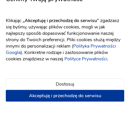
Długość sukni
Do ziemi
Dekolt
W łódkę
Klikając
„Akceptuję i przechodzę do serwisu"
zgadzasz
Długość rękawa
Bez ramiączek
się byśmy, używając plików cookies, mogli w jak
najlepszy sposób dopasować funkcjonowanie naszej
Długość rękawa
Bez rękawów
strony do Twoich preferencji. Pliki cookies służą między
Długość rękawa
Opuszczony na ramiona
innymi do personalizacji reklam (
Polityka Prywatności
Googla
). Konkretne rodzaje i zastosowanie plików
Tren
Bez trenu
cookies znajdziesz w naszej
Polityce Prywatności
.
Nietypowe kolory
Różowa
Rok
2025
Dostosuj
Akceptuję i przechodzę do serwisu
Znajdź najbliższy salon z tą suknią
Szukaj