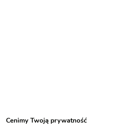
Toczek
Kolejnym, jeszcze jednak mało popularnym w
naszym kraju nakryciem głowy jest toczek. Tego
rodzaju dodatek ślubny ma najczęściej kształt
łezki, koła lub owalu. Jego dodatkową ozdobę
może stanowić koronka lub pióra, które dodają
lekkości i kobiecości.
Cenimy Twoją prywatność