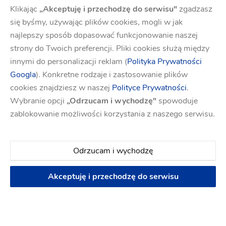
Klikając
„Akceptuję i przechodzę do serwisu"
zgadzasz
się byśmy, używając plików cookies, mogli w jak
najlepszy sposób dopasować funkcjonowanie naszej
strony do Twoich preferencji. Pliki cookies służą między
innymi do personalizacji reklam (
Polityka Prywatności
Googla
). Konkretne rodzaje i zastosowanie plików
cookies znajdziesz w naszej
Polityce Prywatności
.
Wybranie opcji
„Odrzucam i wychodzę"
spowoduje
zablokowanie możliwości korzystania z naszego serwisu.
Kapelusz
Odrzucam i wychodzę
Na rynku ślubnym zagościło ostatnio nieco
Akceptuję i przechodzę do serwisu
zaskakujące, ale jakże wyjątkowe nakrycie
głowy – kapelusz.
Tradycjonalistki zapewne
zdecydują się na ten w kolorze białym. Jednak