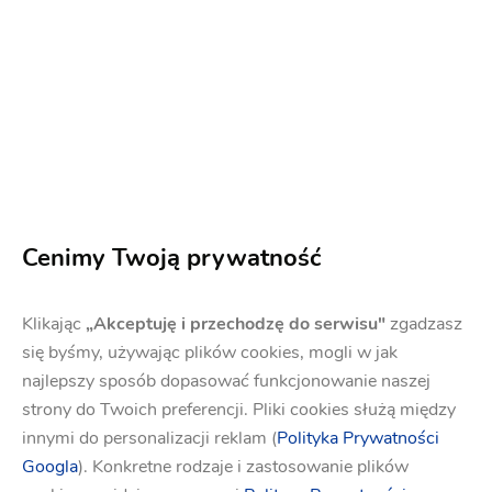
przy innym stole niż pary młodej? Jeżeli tak, to
w jakich okolicznościach?
Odpowiedź
Nie ma tu jasnej reguły, więc warto
odwołać się
do okoliczności i komfortu rodziców
, a także
Cenimy Twoją prywatność
innych gości. Rozważmy zatem kilka sytuacji.
Klikając
„Akceptuję i przechodzę do serwisu"
zgadzasz
Miejsce najbardziej reprezentacyjne i widoczne
się byśmy, używając plików cookies, mogli w jak
dla wszystkich, pośrodku stołu i sali, jest
najlepszy sposób dopasować funkcjonowanie naszej
strony do Twoich preferencji. Pliki cookies służą między
zarezerwowane dla pary młodej.
To nie tylko
innymi do personalizacji reklam (
Polityka Prywatności
sposób na jej uhonorowanie, lecz także na
Googla
). Konkretne rodzaje i zastosowanie plików
stworzenie gościom możliwości patrzenia na