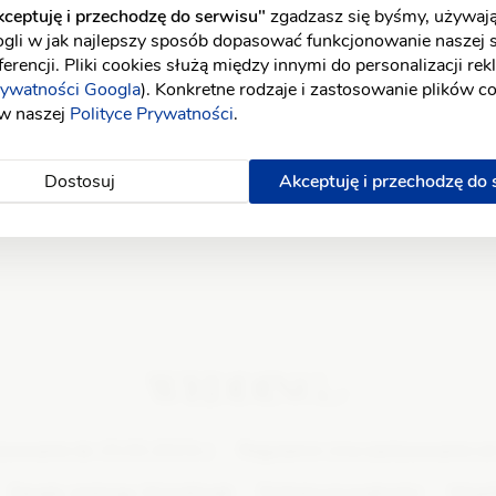
oda
Zespoły weselne
ceptuję i przechodzę do serwisu"
zgadzasz się byśmy, używają
Kraków
ogli w jak najlepszy sposób dopasować funkcjonowanie naszej 
żuteria ślubna
Zdrowie
Lublin
erencji. Pliki cookies służą między innymi do personalizacji re
Łódź
rywatności Googla
). Konkretne rodzaje i zastosowanie plików c
rman na wesele
Uroda
Olsztyn
 w naszej
Polityce Prywatności
.
koracje ślubne
Medycyna estetyczna
Opole
Poznań
nsultantka ślubna
Wesele w plenerze
Dostosuj
Akceptuję i przechodzę do
Radom
Rzeszów
Szczecin
lecenie ślubne do wielu usługodawców
Toruń
Wałbrzych
Warszawa
Wrocław
Zielona Góra
osowanie do 15.03.2023r.)
Regulamin (ma zastosowanie od
Zasady rankingu Wizytówek
Polityka prywatności
Współ