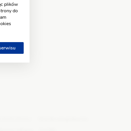
c plików
Świętokrzyskie
strony do
Warmińsko-mazurskie
klam
Wielkopolskie
ookies
Zachodniopomorskie
 serwisu
 15.03.2023r.)
FAQ dla usługodawców
praca i reklama
Kontakt