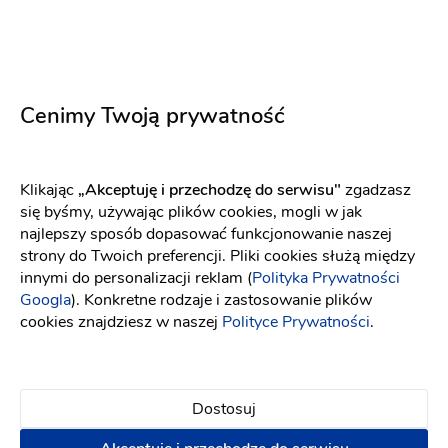
Salon Ślubny ADEL MODA
Umów spotkanie
Staszów
(10)
Cenimy Twoją prywatność
MARIBEL Salon Sukien Ślubnych
Umów spotkanie
Bolesławiec
Klikając
„Akceptuję i przechodzę do serwisu"
zgadzasz
(8)
się byśmy, używając plików cookies, mogli w jak
najlepszy sposób dopasować funkcjonowanie naszej
strony do Twoich preferencji. Pliki cookies służą między
Vestido - Salon i Komis
Umów spotkanie
innymi do personalizacji reklam (
Polityka Prywatności
Googla
). Konkretne rodzaje i zastosowanie plików
Lublin
cookies znajdziesz w naszej
Polityce Prywatności
.
(4)
Salon Ślubny Lori
Umów spotkanie
Dostosuj
Gorzów Wielkopolski