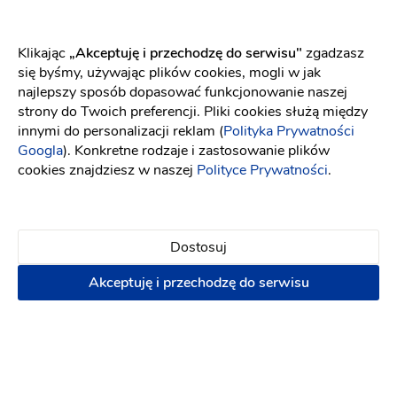
Długość sukni
Długa
Dekolt
Prosty
Klikając
„Akceptuję i przechodzę do serwisu"
zgadzasz
Długość rękawa
Z długim rękawem
się byśmy, używając plików cookies, mogli w jak
najlepszy sposób dopasować funkcjonowanie naszej
Tren
Z długim trenem
strony do Twoich preferencji. Pliki cookies służą między
innymi do personalizacji reklam (
Polityka Prywatności
Googla
). Konkretne rodzaje i zastosowanie plików
cookies znajdziesz w naszej
Polityce Prywatności
.
Znajdź najbliższy salon z tą suknią
Szukaj
Dostosuj
Akceptuję i przechodzę do serwisu
My Dream -Salon Ślubny-
Umów spotkanie
Lublin