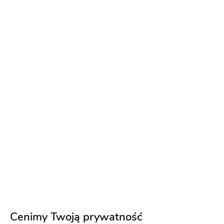
EVA LENDEL
Sabrina
• 1 raz dodano do
Less is More 2022
ulubionych
Fason
Litera A
Cenimy Twoją prywatność