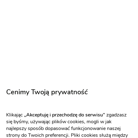
VIOLA PIEKUT
Ariana
Cenimy Twoją prywatność
Kolekcja Ślubna 2023
Klikając
„Akceptuję i przechodzę do serwisu"
zgadzasz
się byśmy, używając plików cookies, mogli w jak
Rok
2023
najlepszy sposób dopasować funkcjonowanie naszej
strony do Twoich preferencji. Pliki cookies służą między