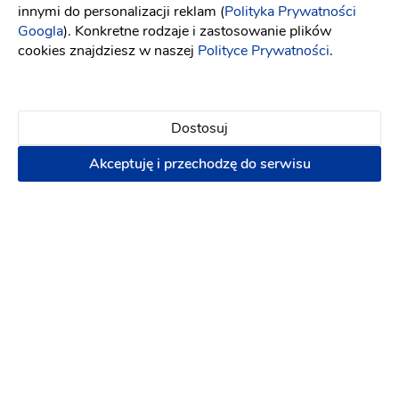
innymi do personalizacji reklam (
Polityka Prywatności
Googla
). Konkretne rodzaje i zastosowanie plików
cookies znajdziesz w naszej
Polityce Prywatności
.
Znajdź najbliższy salon z tą suknią
Szukaj
Dostosuj
Akceptuję i przechodzę do serwisu
Atelier Viola Piekut
Umów spotkanie
Warszawa
(27)
Pokaż salony z tą suknią