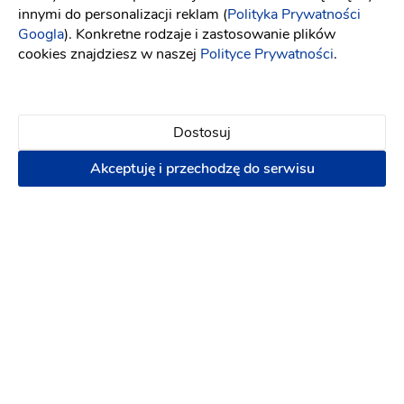
innymi do personalizacji reklam (
Polityka Prywatności
Googla
). Konkretne rodzaje i zastosowanie plików
cookies znajdziesz w naszej
Polityce Prywatności
.
Znajdź najbliższy salon z tą suknią
Szukaj
Dostosuj
Akceptuję i przechodzę do serwisu
Atelier Viola Piekut
Umów spotkanie
Warszawa
(27)
Pokaż salony z tą suknią