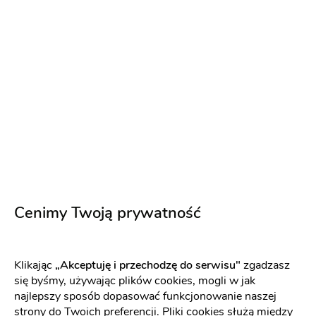
VIOLA PIEKUT
Cindy
Cenimy Twoją prywatność
• 4 razy dodano do
Kolekcja Ślubna 2023
ulubionych
Klikając
„Akceptuję i przechodzę do serwisu"
zgadzasz
się byśmy, używając plików cookies, mogli w jak
Rok
2023
najlepszy sposób dopasować funkcjonowanie naszej
strony do Twoich preferencji. Pliki cookies służą między