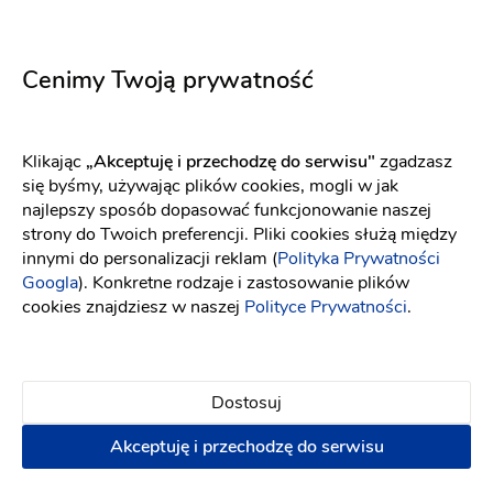
Długość sukni
Długa
Długość sukni
Do kostek
Cenimy Twoją prywatność
Długość sukni
Do ziemi
Dekolt
Dekolt amerykański
Dekolt
Głęboki dekolt
Klikając
„Akceptuję i przechodzę do serwisu"
zgadzasz
się byśmy, używając plików cookies, mogli w jak
Długość rękawa
Bez rękawów
najlepszy sposób dopasować funkcjonowanie naszej
strony do Twoich preferencji. Pliki cookies służą między
Tren
Z długim trenem
innymi do personalizacji reklam (
Polityka Prywatności
Dekolt
Litera V
Googla
). Konkretne rodzaje i zastosowanie plików
cookies znajdziesz w naszej
Polityce Prywatności
.
Rok
2022
Dostosuj
Znajdź najbliższy salon z tą suknią
Akceptuję i przechodzę do serwisu
Szukaj