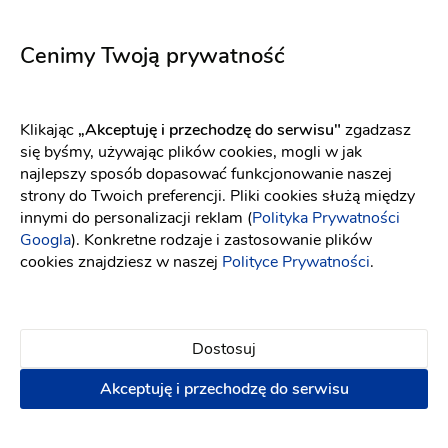
Długość sukni
Długa
Długość sukni
Do kolana
Cenimy Twoją prywatność
Długość sukni
Do kostek
Dekolt
Serce
Klikając
„Akceptuję i przechodzę do serwisu"
zgadzasz
Długość rękawa
Bez ramiączek
się byśmy, używając plików cookies, mogli w jak
najlepszy sposób dopasować funkcjonowanie naszej
Długość rękawa
Bez rękawów
strony do Twoich preferencji. Pliki cookies służą między
Tren
Z długim trenem
innymi do personalizacji reklam (
Polityka Prywatności
Googla
). Konkretne rodzaje i zastosowanie plików
Rok
2022
cookies znajdziesz w naszej
Polityce Prywatności
.
Dostosuj
Znajdź najbliższy salon z tą suknią
Akceptuję i przechodzę do serwisu
Szukaj