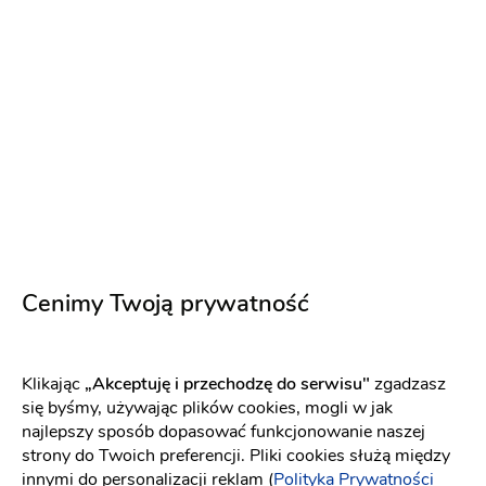
Pracownia Florystyczna Green Loft
Artykuły dekoracyjne
-
81 km
od: Opole
Dekoracje ślubne
Kwiaciarnie
Cenimy Twoją prywatność
500 zł
Napisz wiadomość
Klikając
„Akceptuję i przechodzę do serwisu"
zgadzasz
się byśmy, używając plików cookies, mogli w jak
najlepszy sposób dopasować funkcjonowanie naszej
PREMIUM
strony do Twoich preferencji. Pliki cookies służą między
innymi do personalizacji reklam (
Polityka Prywatności