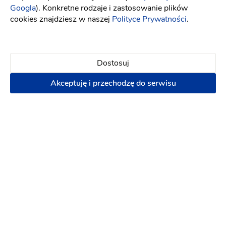
Googla
). Konkretne rodzaje i zastosowanie plików
cookies znajdziesz w naszej
Polityce Prywatności
.
Dostosuj
Akceptuję i przechodzę do serwisu
Katarzyna Uroczyńska Zaczarowany
Ogród-dekoracje ,upominki
Artykuły dekoracyjne
-
97 km
od: Opole
Dekoracje ślubne
Kwiaciarnie
Dekorowanie kościoła
Dekorowanie sali
Numery
na stoły
Wiązanka ślubna + Butonierka