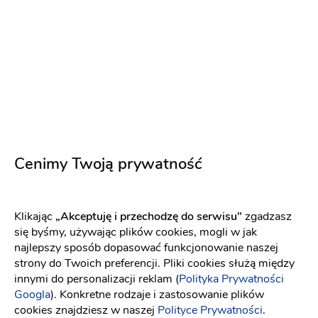
dom :) Dziękujemy bardzo za wspaniałą oprawę!
Na pewno będziemy pojawiać się u Ciebie w
pracowni w Pruszczu przy następnych okazjach
czy też uroczystościach <3 Pozdrawiamy :)
Natalia i Marcin
4 lata temu
Andrea R
AR
Cenimy Twoją prywatność
Gdy pierwszy raz weszłam na naszą salę weselną,
udekorowaną przez Panią Anię, oniemiałam z
wrażenia! Sala przepięknie udekorowana,
Klikając
„Akceptuję i przechodzę do serwisu"
zgadzasz
dokładnie tak jak chcieliśmy, a Pani Ania
się byśmy, używając plików cookies, mogli w jak
podkreśliła w niej to co najlepsze i sprawiła, że
najlepszy sposób dopasować funkcjonowanie naszej
totalnie się zakochałam! 😍 Wszyscy goście byli
strony do Twoich preferencji. Pliki cookies służą między
pod wrażeniem nie tylko sali, ale również
innymi do personalizacji reklam (
Polityka Prywatności
cudownie wystrojonego kościoła. Pani Ania
Googla
). Konkretne rodzaje i zastosowanie plików
zrealizowała dosłownie każdy mój pomysł,
cookies znajdziesz w naszej
Polityce Prywatności
.