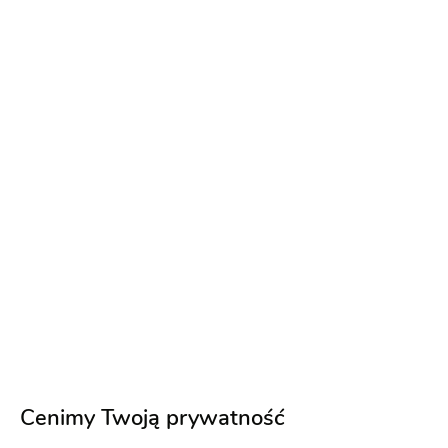
Dekorowanie kościoła
Dekorowanie sali
Dekorowanie samochodu
Napis LOVE
Numery na
stoły
800 zł
Napisz wiadomość
PREMIUM
Cenimy Twoją prywatność