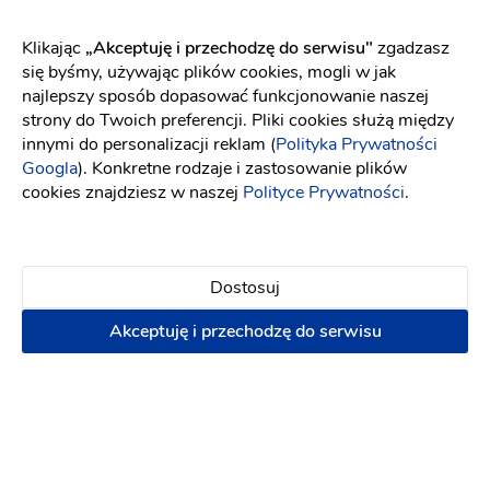
Klikając
„Akceptuję i przechodzę do serwisu"
zgadzasz
Modern Light Service
się byśmy, używając plików cookies, mogli w jak
Dekoracja sali
-
64 km
od: Nowy Targ
najlepszy sposób dopasować funkcjonowanie naszej
Dekoracje ślubne
strony do Twoich preferencji. Pliki cookies służą między
innymi do personalizacji reklam (
Polityka Prywatności
Googla
). Konkretne rodzaje i zastosowanie plików
Dekoracja pleneru do sesji
Dekoracja świetlna
cookies znajdziesz w naszej
Polityce Prywatności
.
Napisz wiadomość
Dostosuj
PREMIUM
Akceptuję i przechodzę do serwisu