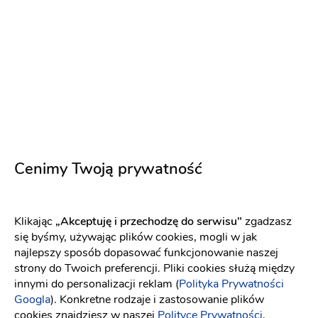
17
18
19
20
21
22
23
24
25
26
27
28
29
30
31
1
2
3
4
5
6
Cenimy Twoją prywatność
O nas
Klikając
„Akceptuję i przechodzę do serwisu"
zgadzasz
Z pasją i zaangażowaniem dbamy o oprawę florystyczną
się byśmy, używając plików cookies, mogli w jak
najlepszy sposób dopasować funkcjonowanie naszej
najważniejszego dnia w Waszym życiu. Nasz zespół
strony do Twoich preferencji. Pliki cookies służą między
składa się z młodych i ambitnych osób zafascynowanych
innymi do personalizacji reklam (
Polityka Prywatności
pięknem i zmysłowością natury. Posiadamy wykształcenie
Googla
). Konkretne rodzaje i zastosowanie plików
oraz niezbędne doświadczenie w zakresie
cookies znajdziesz w naszej
Polityce Prywatności
.