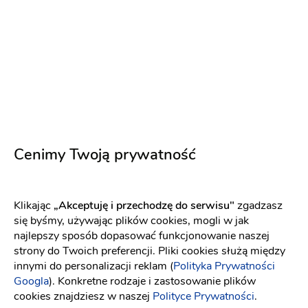
Dekoracja auta
Dekoracja pleneru do sesji
Wystrój sali
Dekoracja balonowa
Dekorowanie
sali
Terminy last minute!
8.08.2026
15.08.2026
+ 24
500 zł
Cenimy Twoją prywatność
Napisz wiadomość
Klikając
„Akceptuję i przechodzę do serwisu"
zgadzasz
PREMIUM
się byśmy, używając plików cookies, mogli w jak
najlepszy sposób dopasować funkcjonowanie naszej
strony do Twoich preferencji. Pliki cookies służą między
innymi do personalizacji reklam (
Polityka Prywatności
Googla
). Konkretne rodzaje i zastosowanie plików
cookies znajdziesz w naszej
Polityce Prywatności
.