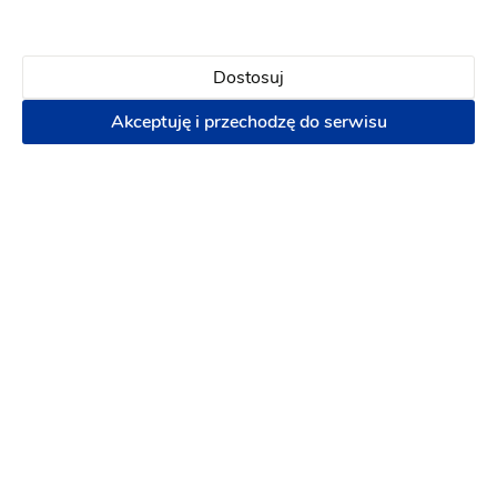
Dostosuj
Akceptuję i przechodzę do serwisu
TTKreatywna
Dekoracje ślubne
-
dojeżdzam
do: Wodzisław Śląski
Kwiaciarnie
Dekoracja kościoła
Dekoracja auta
Dekoracja kościoła
Dekoracja
pleneru do sesji
Wystrój sali
Dekoracja balonowa
100 zł
Napisz wiadomość
PREMIUM