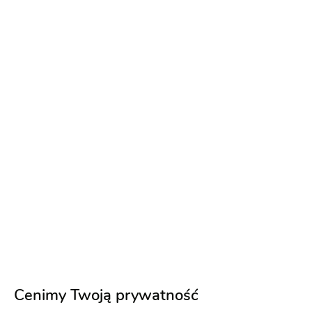
Dekoracja auta
Dekoracja kościoła
Dekoracja
pleneru do sesji
Wystrój sali
Dekorowanie
kościoła
350 zł
Napisz wiadomość
Cenimy Twoją prywatność