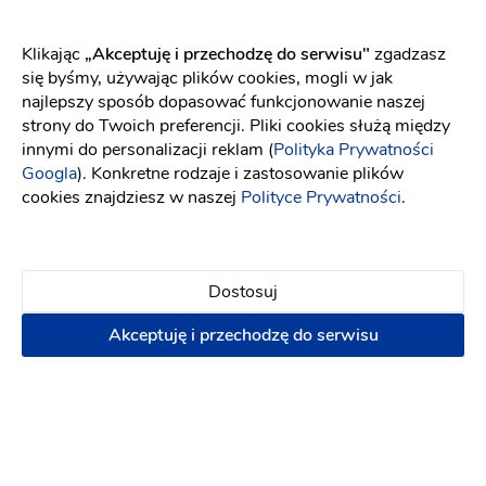
Klikając
„Akceptuję i przechodzę do serwisu"
zgadzasz
DekoraStudio
się byśmy, używając plików cookies, mogli w jak
najlepszy sposób dopasować funkcjonowanie naszej
Dekoracje ślubne
-
dojeżdzam
do: Wolsztyn
strony do Twoich preferencji. Pliki cookies służą między
Dekoracja kościoła
Dekoracja sali
innymi do personalizacji reklam (
Polityka Prywatności
Googla
). Konkretne rodzaje i zastosowanie plików
(4)
cookies znajdziesz w naszej
Polityce Prywatności
.
Dekoracja auta
Dekoracja kościoła
Wystrój sali
Dekoracja balonowa
Dekorowanie kościoła
Terminy last minute!
Dostosuj
8.08.2026
15.08.2026
+ 24
Akceptuję i przechodzę do serwisu
500 zł
Napisz wiadomość