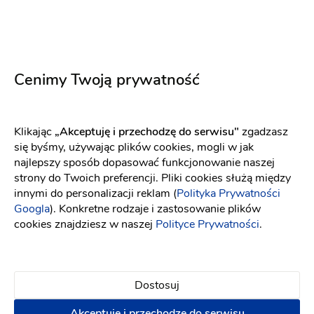
Cenimy Twoją prywatność
Klikając
„Akceptuję i przechodzę do serwisu"
zgadzasz
się byśmy, używając plików cookies, mogli w jak
najlepszy sposób dopasować funkcjonowanie naszej
strony do Twoich preferencji. Pliki cookies służą między
innymi do personalizacji reklam (
Polityka Prywatności
Laser Studio 4 Grudziądz
Googla
). Konkretne rodzaje i zastosowanie plików
Depilacja
:
Grudziądz
cookies znajdziesz w naszej
Polityce Prywatności
.
Uroda
Manicure i pedicure
Dostosuj
Manicure i pedicure
Depilacja pastą cukrową
Masaże
Zabiegi przeciwzmarszczkowe i liftingujące
Akceptuję i przechodzę do serwisu