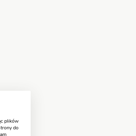
c plików
strony do
klam