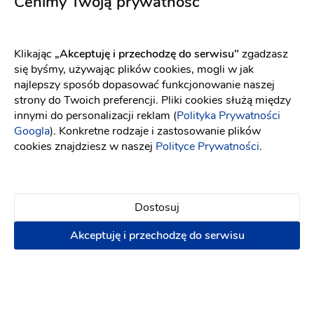
Cenimy Twoją prywatność
Zapraszamy do kontaktu, aby wspólnie stworzyć
florystyczne arcydzieło na Twój wyjątkowy dzień!
Klikając
„Akceptuję i przechodzę do serwisu"
zgadzasz
się byśmy, używając plików cookies, mogli w jak
najlepszy sposób dopasować funkcjonowanie naszej
Opinie
strony do Twoich preferencji. Pliki cookies służą między
innymi do personalizacji reklam (
Polityka Prywatności
Sprawdź jak dodać opinię i jakie są nasze zasady związane
Googla
). Konkretne rodzaje i zastosowanie plików
z opiniami[
link
]
cookies znajdziesz w naszej
Polityce Prywatności
.
5
Dostosuj
2 opinie
Akceptuję i przechodzę do serwisu
Dodaj opinię
Obsługa
Oferta