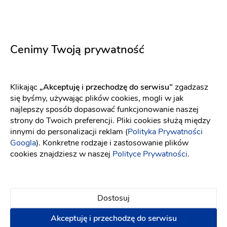
Księga gości
:
Wrocław
Dekoracje ślubne
Kwiaciarnie
(15)
Cenimy Twoją prywatność
Wiązanka ślubna + Butonierka
Dekorowanie
samochodu
Klikając
„Akceptuję i przechodzę do serwisu"
zgadzasz
Napisz wiadomość
się byśmy, używając plików cookies, mogli w jak
najlepszy sposób dopasować funkcjonowanie naszej
strony do Twoich preferencji. Pliki cookies służą między
innymi do personalizacji reklam (
Polityka Prywatności
Googla
). Konkretne rodzaje i zastosowanie plików
cookies znajdziesz w naszej
Polityce Prywatności
.
Dostosuj
Akceptuję i przechodzę do serwisu