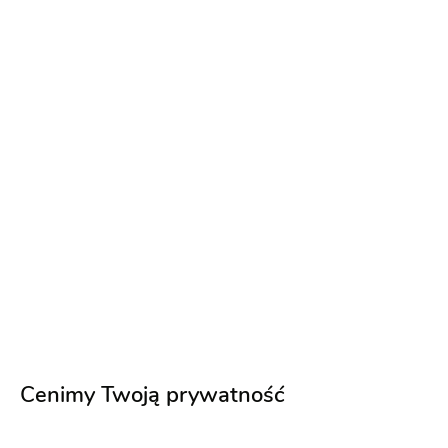
Podziękowania dla gości
Zapytaj o ofertę
Podziękowania dla rodziców
Zapytaj o ofertę
Dekorowanie kościoła
Zapytaj o ofertę
Dekorowanie sali
Cenimy Twoją prywatność
Zapytaj o ofertę