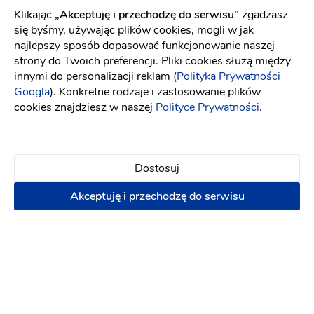
Klikając
„Akceptuję i przechodzę do serwisu"
zgadzasz
Dekorowanie samochodu
się byśmy, używając plików cookies, mogli w jak
najlepszy sposób dopasować funkcjonowanie naszej
strony do Twoich preferencji. Pliki cookies służą między
Zapytaj o ofertę
innymi do personalizacji reklam (
Polityka Prywatności
Googla
). Konkretne rodzaje i zastosowanie plików
O nas
cookies znajdziesz w naszej
Polityce Prywatności
.
Fabryka dekoracji zajmuje się kompleksową obsługą
ślubów i wesel a także innych uroczystości. Znajdziecie u
Dostosuj
Nas Państwo szeroki wachlarz dekoracji florystycznych i
Akceptuję i przechodzę do serwisu
innych niezbędnych elementów, wszystkie dopasowane do
potrzeb klienta. - Dekoracje ślubów kościelnych -
Dekoracje ślubów cywilnych - Dekoracje weselne -
Dekoracje komunijne, na chrzest, urodzinowe Możliwość
wypożyczenia posiadanych dekoracji