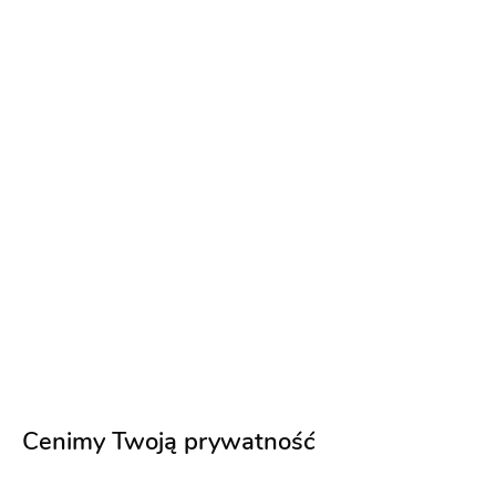
Zapytaj o ofertę
Sprawdź jak dodać opinię i jakie są nasze zasady związane
z opiniami[
link
]
Ten usługodawca nie ma opinii
Dodaj opinię
Lokalizacja
Cenimy Twoją prywatność