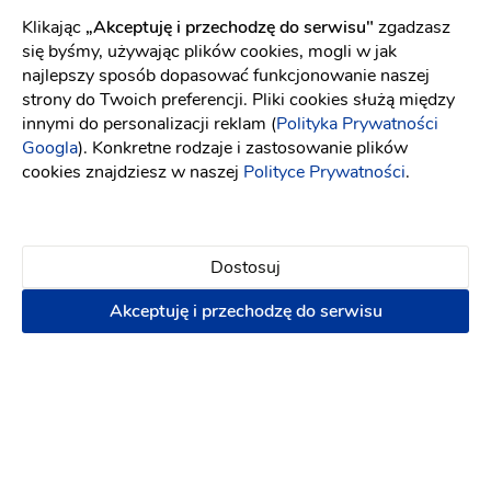
Klikając
„Akceptuję i przechodzę do serwisu"
zgadzasz
się byśmy, używając plików cookies, mogli w jak
najlepszy sposób dopasować funkcjonowanie naszej
strony do Twoich preferencji. Pliki cookies służą między
innymi do personalizacji reklam (
Polityka Prywatności
Googla
). Konkretne rodzaje i zastosowanie plików
cookies znajdziesz w naszej
Polityce Prywatności
.
Terms of use
© 1987–2026 HERE, EuroGeographics
Dostosuj
Wały Piastowskie 1/5p. 80-855 Gdańsk
Akceptuję i przechodzę do serwisu
96 km od
116 km od
54 km od
Grudziądza
Miastka
Sztumu
79 km od
36 km od
32 km od
Bytowa
Nowy Dwór
Tczewa
103 km od
Gdański
119 km od