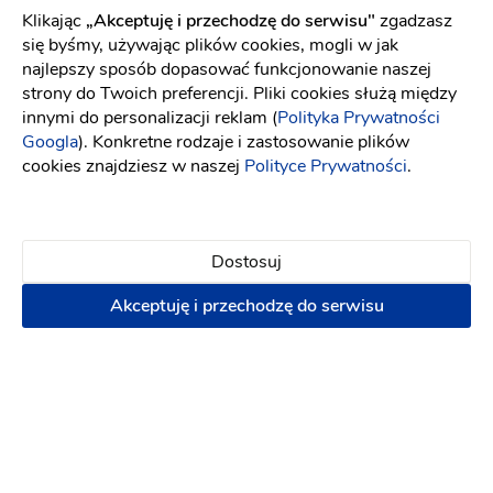
Klikając
„Akceptuję i przechodzę do serwisu"
zgadzasz
Marta Maluje - Wizażystka Marta
się byśmy, używając plików cookies, mogli w jak
Brzęczkowska
najlepszy sposób dopasować funkcjonowanie naszej
strony do Twoich preferencji. Pliki cookies służą między
Makijaż ślubny
-
dojeżdzam
do: Wąbrzeźno
innymi do personalizacji reklam (
Polityka Prywatności
(7)
Googla
). Konkretne rodzaje i zastosowanie plików
cookies znajdziesz w naszej
Polityce Prywatności
.
Makijaż ślubny
Makijaż ślubny z dojazdem
Próbny
makijaż ślubny
Napisz wiadomość
Dostosuj
Akceptuję i przechodzę do serwisu