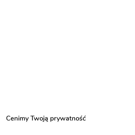
Makijaż ślubny
Próbny makijaż ślubny
Terminy last minute!
8.08.2026
15.08.2026
+ 24
Napisz wiadomość
Cenimy Twoją prywatność