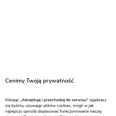
Atelier Stanika- Profesjonalne
dopasowanie
Moda
-
62 km
od: Gliwice
Bielizna ślubna
(12)
Bielizna ślubna
150 zł
Umów się na spotkanie
Cenimy Twoją prywatność
Klikając
„Akceptuję i przechodzę do serwisu"
zgadzasz
się byśmy, używając plików cookies, mogli w jak
najlepszy sposób dopasować funkcjonowanie naszej