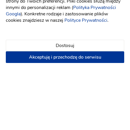
strony do Twoich preferencji. Pliki cookies służą między
innymi do personalizacji reklam (
Polityka Prywatności
Googla
). Konkretne rodzaje i zastosowanie plików
cookies znajdziesz w naszej
Polityce Prywatności
.
Dostosuj
Akceptuję i przechodzę do serwisu
Koronki iwogg
Moda
-
65 km
od: Gliwice
Biżuteria ślubna
Akcesoria ślubne
(14)
Biżuteria ślubna
Akcesoria ślubne
Umów się na spotkanie