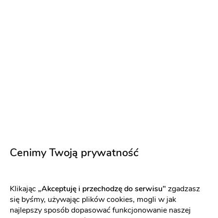
IMPRESSIA - Zaproszenia i dodatki na
Cenimy Twoją prywatność
każdą okazję
Plan stołów
:
Częstochowa
Zaproszenia
Sklepy z dekoracjami
Klikając
„Akceptuję i przechodzę do serwisu"
zgadzasz
się byśmy, używając plików cookies, mogli w jak
najlepszy sposób dopasować funkcjonowanie naszej
Zaproszenia ślubne
Zawiadomienia ślubne