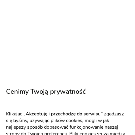
Pytania i odpowiedzi
Od jak dawna współpracujesz z Parami Młodymi?
.
Czym wyróżnia się Twoja oferta?
.
Co związanego z realizacją usługi, było dla Ciebie jak do
Cenimy Twoją prywatność
tej pory największym wyzwaniem?
.
Jakie pytania Pary Młode zadają Ci najczęściej? Co
Klikając
„Akceptuję i przechodzę do serwisu"
zgadzasz
odpowiadasz?
się byśmy, używając plików cookies, mogli w jak
.
najlepszy sposób dopasować funkcjonowanie naszej
Co znajduje się w Twojej podstawowej ofercie?
strony do Twoich preferencji. Pliki cookies służą między