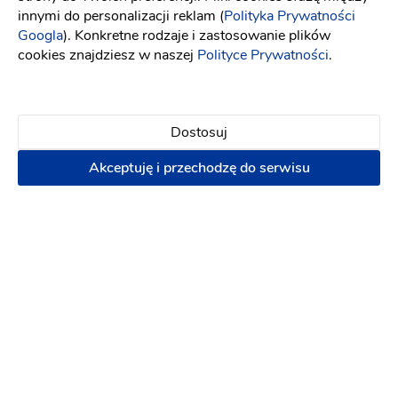
.
innymi do personalizacji reklam (
Polityka Prywatności
Z jakim wyprzedzeniem Młoda Para powinna
Googla
). Konkretne rodzaje i zastosowanie plików
zarezerwować u Was termin?
cookies znajdziesz w naszej
Polityce Prywatności
.
.
Czy można umówić się wcześniej na obejrzenie sali
weselnej oraz degustację menu?
.
Dostosuj
Na ile jest możliwość wprowadzenia modyfikacji w
Akceptuję i przechodzę do serwisu
proponowanej przez Was ofercie?
.
Kiedy ustalacie z Parą Młodą szczegóły dotyczące
wesela?
.
W jakim stylu przeważnie Młode Pary organizują u Was
wesela?
.
Lokalizacja