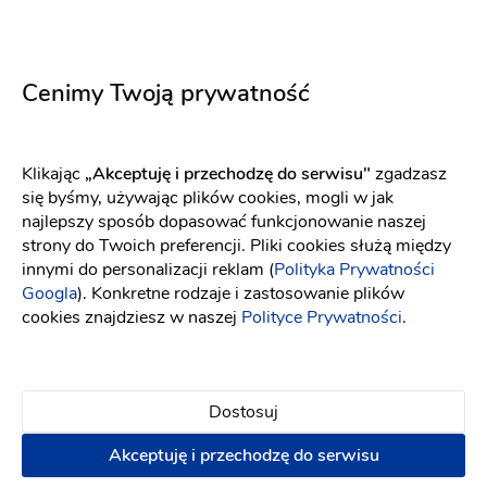
musieliśmy dokupić niczego w kwiaciarni, bo Pani
Ewelina dobrała wszystko tak bogato i pięknie, że
goście nie posiadali się z zachwytu. Jedzenie było
przepyszne! Cała organizacja na bardzo wysokim
Cenimy Twoją prywatność
poziomie. Obsługa kelnerska była genialna,
pracownicy wyczuleni na najmniejsze potrzeby
gości, skrupulatni i bardzo kulturalni. Dziękujemy
Klikając
„Akceptuję i przechodzę do serwisu"
zgadzasz
za uświetnienie naszego najważniejszego dnia, za
się byśmy, używając plików cookies, mogli w jak
sprawowanie pieczy nad wszystkim i dawanie z
najlepszy sposób dopasować funkcjonowanie naszej
siebie 200%. Jesteście WSPANIALI!! ???
strony do Twoich preferencji. Pliki cookies służą między
innymi do personalizacji reklam (
Polityka Prywatności
Źródło: Facebook
7 lat temu
Googla
). Konkretne rodzaje i zastosowanie plików
cookies znajdziesz w naszej
Polityce Prywatności
.
Monika L
Profesjonalna organizacja, przemiła i
Dostosuj
zaangażowana obsługa, pyszne jedzenie, wsparcie
na każdym kroku, Pani menager, która potrafi
Akceptuję i przechodzę do serwisu
zdziałać cuda! Serdecznie polecamy na każdą