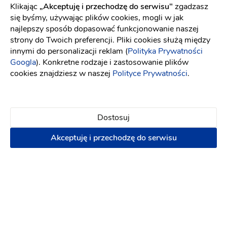
które szukając sukni, miały ograniczony czas i
Klikając
„Akceptuję i przechodzę do serwisu"
zgadzasz
wybór i panie sprzedające nie były do końca
się byśmy, używając plików cookies, mogli w jak
pomocne i życzliwe . Pani Regino dziękuje raz
najlepszy sposób dopasować funkcjonowanie naszej
jeszcze za pomoc i całokształt. Suknia zrobiła
strony do Twoich preferencji. Pliki cookies służą między
oszałamiające wrażenie na wszystkich gościach a
innymi do personalizacji reklam (
Polityka Prywatności
Googla
). Konkretne rodzaje i zastosowanie plików
mój mąż był pod ogromnym wrażeniem i nie mógł
cookies znajdziesz w naszej
Polityce Prywatności
.
się napatrzeć ;) ? ? Serdecznie polecam Można tu
znaleść prawdziwe perełki w bardzo dobrej cenie
z miła i profesjonalna obsługa !!! Pozdrawiam
serdecznie i życzę jeszcze więcej tak
Dostosuj
zadowolonych klientek
Akceptuję i przechodzę do serwisu
7 lat temu
Ewa J
Duży wybór sukienek, przemiła Pani dopasowuje
do sylwetki,poprawki gratis.Polecam ten salon.?
Źródło: Facebook
7 lat temu