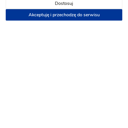
Dostosuj
Wynajem samochodu
Akceptuję i przechodzę do serwisu
1000 zł
Napisz wiadomość