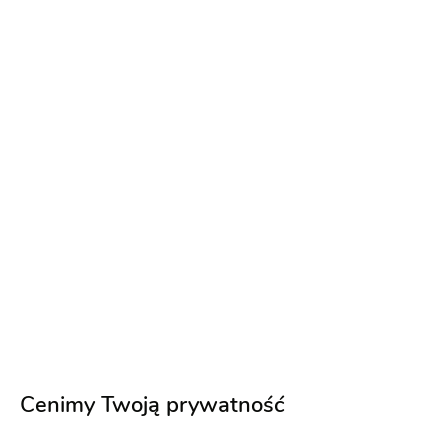
Napisz wiadomość
Gangtimer Toruń
Cenimy Twoją prywatność
Samochody do ślubu
:
Toruń