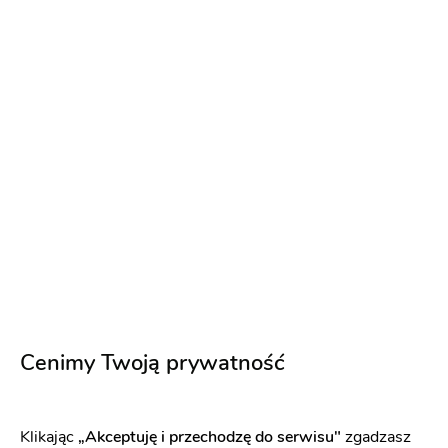
KwiatoweStudio.pl
Sklepy z dekoracjami
:
Gdynia
Dekoracje ślubne
Kwiaciarnie
Wiązanka ślubna + Butonierka
Dekoracja auta
Wystrój sali
Dekoracja kościoła
Numery na stoły
Cenimy Twoją prywatność
500 zł
Napisz wiadomość
Klikając
„Akceptuję i przechodzę do serwisu"
zgadzasz