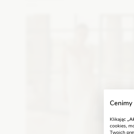
5701
Fason: Princessa
Dekolt: Serce
Długość rękawa: Be
ramiączek, Z długim rękawem, Opuszczony na ramiona
Zobacz szczegóły
Cenimy 
Klikając
„Ak
cookies, m
Twoich pref