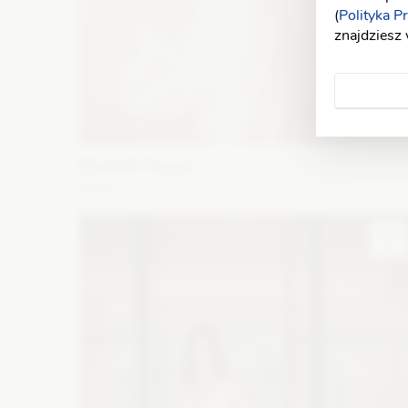
(
Polityka P
znajdziesz
Elizabeth Passion
5703
Fason: Syrena, Princessa
Długość rękawa: Bez
ramiączek, Z długim rękawem, Opuszczony na ramiona
Dekolt: Litera V
Zobacz szczegóły