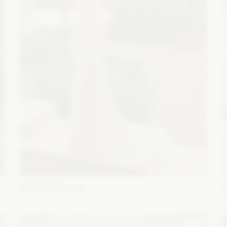
Elizabeth Passion
E
5660
Fason: Syrena
Długość rękawa: Bez rękawów,
F
Ramiączka
Dekolt: Litera V