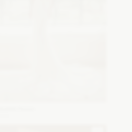
lizabeth Passion
5724
ason: Syrena
Dekolt: Głęboki dekolt, Serce, Inny dekolt
Długość rękawa: Bez rękawów, Ramiączka