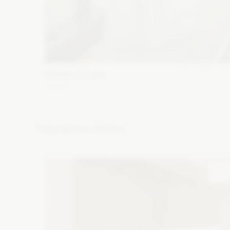
WONA Concept
Alma
Fason: Syrena
Dekolt: Głęboki dekolt, Pod szyję, Inny
dekolt, Litera V
Długość rękawa: Krótki
Popularne w Polsce
Zobacz szczegóły