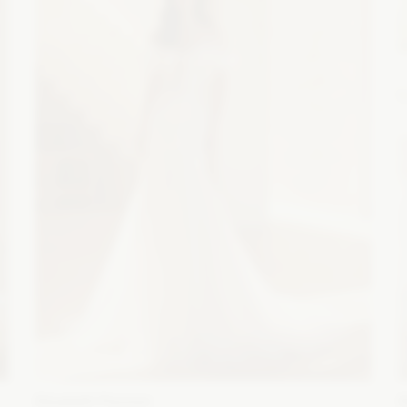
Elizabeth Passion
E