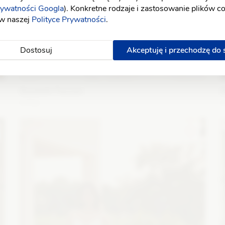
rywatności Googla
). Konkretne rodzaje i zastosowanie plików c
 w naszej
Polityce Prywatności
.
Dostosuj
Akceptuję i przechodzę do
Elizabeth Passion
E
5750
Fason: Princessa
Dekolt: Serce
Długość rękawa: Bez
F
rękawów, Ramiączka
r
Zobacz szczegóły