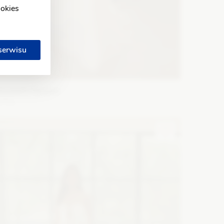
ookies
 serwisu
lizabeth Passion
5702
ason: Syrena
Dekolt: Serce
Długość rękawa: Bez
amiączek, Bez rękawów, Opuszczony na ramiona
Zobacz szczegóły