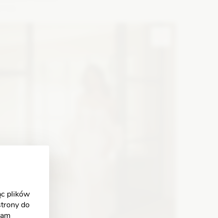
5718
ason: Princessa
Długość rękawa: Bez rękawów,
amiączka
Dekolt: Litera V
Zobacz szczegóły
c plików
strony do
klam