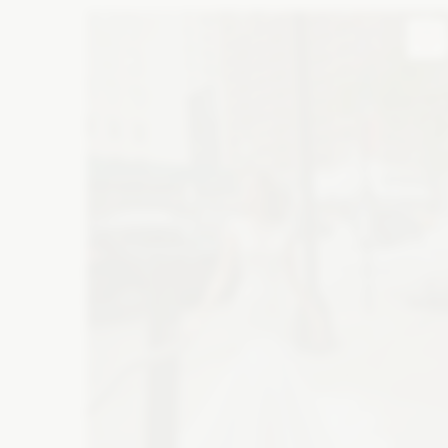
Atrakcje na wesele
M
Wesele w górach
Suknie wieczorowe
Bi
Szklarnia na wesele
Wesele na plaży
Buty ślubne
Ba
Folwark na wesele
Catering
De
Zaproszenia
Ko
Wyślij z