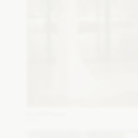
Elizabeth Passion
5657
Fason: Syrena
Długość rękawa: Bez rękawów,
Ramiączka
Dekolt: Litera V