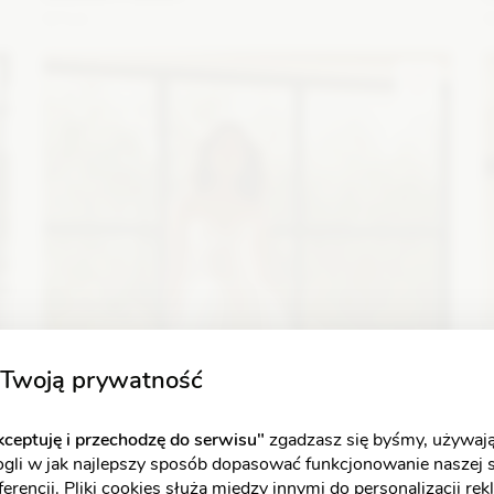
5714
z
Fason: Syrena
Dekolt: Głęboki dekolt, Serce, Inny dekolt
F
Długość rękawa: Bez rękawów, Opuszczony na
R
ramiona, Ramiączka
Zobacz szczegóły
Twoją prywatność
ceptuję i przechodzę do serwisu"
zgadzasz się byśmy, używają
ogli w jak najlepszy sposób dopasować funkcjonowanie naszej 
erencji. Pliki cookies służą między innymi do personalizacji re