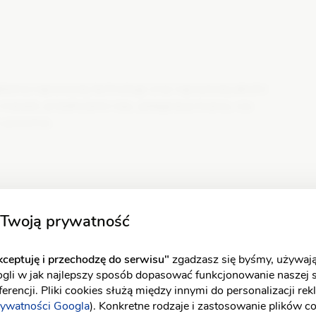
nia najnowszej technologii oraz najwyższej jakości
 masaże, przedłużanie rzęs, pielęgnacja twarzy, czy
 poziomie.
Twoją prywatność
ceptuję i przechodzę do serwisu"
zgadzasz się byśmy, używają
wiązane z opiniami[
link
]
ogli w jak najlepszy sposób dopasować funkcjonowanie naszej 
erencji. Pliki cookies służą między innymi do personalizacji re
rywatności Googla
). Konkretne rodzaje i zastosowanie plików c