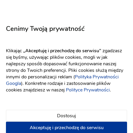
Cenimy Twoją prywatność
Salon Urody ZYTA
Uroda
-
99 km
od: Drezdenko
Makijaż ślubny
Fryzjer
Klikając
„Akceptuję i przechodzę do serwisu"
zgadzasz
się byśmy, używając plików cookies, mogli w jak
najlepszy sposób dopasować funkcjonowanie naszej
Makijaż ślubny
Manicure i pedicure
strony do Twoich preferencji. Pliki cookies służą między
innymi do personalizacji reklam (
Polityka Prywatności
Napisz wiadomość
Googla
). Konkretne rodzaje i zastosowanie plików
cookies znajdziesz w naszej
Polityce Prywatności
.
Dostosuj
Akceptuję i przechodzę do serwisu