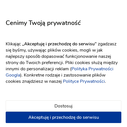
Cenimy Twoją prywatność
Opinie
Sprawdź jak dodać opinię i jakie są nasze zasady związane
Klikając
„Akceptuję i przechodzę do serwisu"
zgadzasz
z opiniami[
link
]
się byśmy, używając plików cookies, mogli w jak
najlepszy sposób dopasować funkcjonowanie naszej
strony do Twoich preferencji. Pliki cookies służą między
innymi do personalizacji reklam (
Polityka Prywatności
Ten usługodawca nie ma opinii
Googla
). Konkretne rodzaje i zastosowanie plików
cookies znajdziesz w naszej
Polityce Prywatności
.
Dodaj opinię
Dostosuj
Akceptuję i przechodzę do serwisu
Lokalizacja