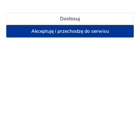
Klaudia Domańska
Uroda
-
84 km
od: Skierniewice
Makijaż ślubny
Manicure i pedicure
Dostosuj
Akceptuję i przechodzę do serwisu
180 zł
Napisz wiadomość
PREMIUM