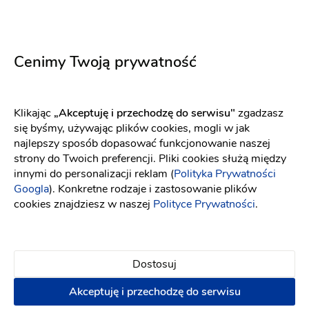
Depilacja
Manicure i pedicure
Masaże
Zabiegi ujędrniające i antycellulitowe
Cenimy Twoją prywatność
Zabiegi upiększające
Zabiegi przeciwzmarszczkowe
i liftingujące
Klikając
„Akceptuję i przechodzę do serwisu"
zgadzasz
Napisz wiadomość
się byśmy, używając plików cookies, mogli w jak
najlepszy sposób dopasować funkcjonowanie naszej
strony do Twoich preferencji. Pliki cookies służą między
innymi do personalizacji reklam (
Polityka Prywatności
Googla
). Konkretne rodzaje i zastosowanie plików
cookies znajdziesz w naszej
Polityce Prywatności
.
Dostosuj
Akceptuję i przechodzę do serwisu