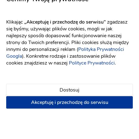
terminów na dekoracje ślubne i okolicznościowe oraz do
skorzystania z usług planowania ślubów w 2021/2022 ✨
Klikając
„Akceptuję i przechodzę do serwisu"
zgadzasz
się byśmy, używając plików cookies, mogli w jak
najlepszy sposób dopasować funkcjonowanie naszej
Opinie
strony do Twoich preferencji. Pliki cookies służą między
innymi do personalizacji reklam (
Polityka Prywatności
Googla
). Konkretne rodzaje i zastosowanie plików
Sprawdź jak dodać opinię i jakie są nasze zasady związane
cookies znajdziesz w naszej
Polityce Prywatności
.
z opiniami[
link
]
Dostosuj
Ten usługodawca nie ma opinii
Akceptuję i przechodzę do serwisu
Dodaj opinię