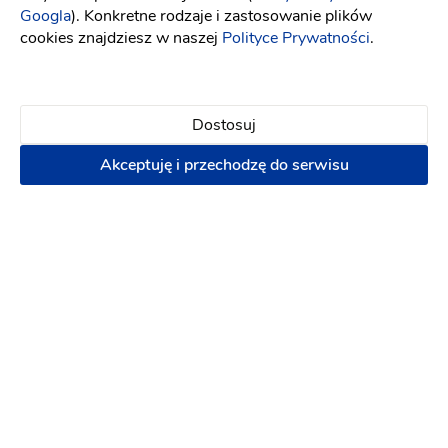
Googla
). Konkretne rodzaje i zastosowanie plików
Dekoracje Ślubne Zaproszenia Winietki
cookies znajdziesz w naszej
Polityce Prywatności
.
Zawieszki Menu
Winietki
:
Nowy Sącz
Dekoracje ślubne
Sklepy z dekoracjami
Dostosuj
(6)
Akceptuję i przechodzę do serwisu
Plan stołów
Karty menu
Podziękowania dla gości
Podziękowania dla rodziców
Księga gości
2 zł
Napisz wiadomość