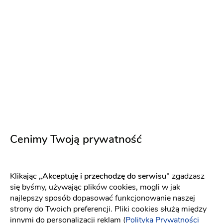
Zaproszenia ślubne
Zawiadomienia ślubne
Księga gości
Napisy na stół
Numery na stoły
6 zł
Napisz wiadomość
Cenimy Twoją prywatność
Klikając
„Akceptuję i przechodzę do serwisu"
zgadzasz
się byśmy, używając plików cookies, mogli w jak
najlepszy sposób dopasować funkcjonowanie naszej
strony do Twoich preferencji. Pliki cookies służą między
innymi do personalizacji reklam (
Polityka Prywatności