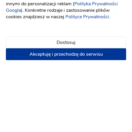
innymi do personalizacji reklam (
Polityka Prywatności
Googla
). Konkretne rodzaje i zastosowanie plików
cookies znajdziesz w naszej
Polityce Prywatności
.
Dostosuj
Akceptuję i przechodzę do serwisu
DekoMania
Artykuły dekoracyjne
-
39 km
od: Kluczbork
Dekoracje ślubne
Kwiaciarnie
(1)
Dekoracja auta
Dekoracja kościoła
Wystrój sali
Dekorowanie kościoła
Dekorowanie sali
Terminy last minute!
8.08.2026
15.08.2026
+ 24
600 zł