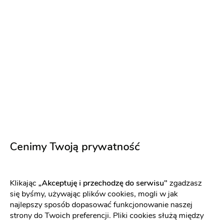
LiteroweLove
Artykuły dekoracyjne
-
39 km
od: Kluczbork
Dekoracje ślubne
Dekoracja sali
(2)
Napis LOVE
Dekoracja świetlna
Wystrój sali
Zlecenia specjalne
Napisz wiadomość
Cenimy Twoją prywatność
Klikając
„Akceptuję i przechodzę do serwisu"
zgadzasz
się byśmy, używając plików cookies, mogli w jak
najlepszy sposób dopasować funkcjonowanie naszej
strony do Twoich preferencji. Pliki cookies służą między