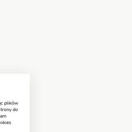
c plików
strony do
klam
ookies