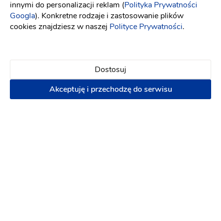
innymi do personalizacji reklam (
Polityka Prywatności
Napisz wiadomość
Googla
). Konkretne rodzaje i zastosowanie plików
cookies znajdziesz w naszej
Polityce Prywatności
.
Dostosuj
Akceptuję i przechodzę do serwisu
Babeczki w kropeczki
Atrakcje na wesele
:
Gorzów Wielkopolski