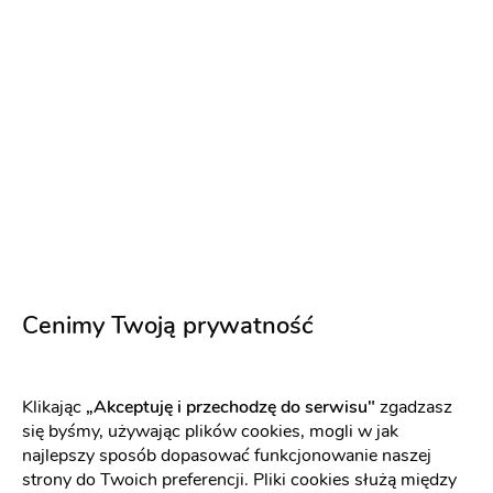
Barman na każdą okazję - Cocktails &
Dreams
Cenimy Twoją prywatność
Atrakcje na wesele
:
Gorzów Wielkopolski
Barman na wesele
Wieczór panieński i kawalerski
Klikając
„Akceptuję i przechodzę do serwisu"
zgadzasz
(6)
się byśmy, używając plików cookies, mogli w jak
Mobilny bar
Obsługa barmańska
Pokaz
najlepszy sposób dopasować funkcjonowanie naszej
strony do Twoich preferencji. Pliki cookies służą między
barmański
Drink Bar