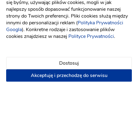
się byśmy, używając plików cookies, mogli w jak
najlepszy sposób dopasować funkcjonowanie naszej
Natalia S
strony do Twoich preferencji. Pliki cookies służą między
NS
Dziękujemy serdecznie firmie MGK Events za
innymi do personalizacji reklam (
Polityka Prywatności
Googla
). Konkretne rodzaje i zastosowanie plików
piękną oprawę podczas pierwszego tańca! Ciężki
cookies znajdziesz w naszej
Polityce Prywatności
.
dym zrobił niesamowite wrażenie zarówno na nas
jak i na naszych gościach weselnych. Mamy
przepiękną pamiątkę do końca życia, było
BAJECZNIE! Dziękujemy raz jeszcze. Polecamy z
Dostosuj
całego serca!
Akceptuję i przechodzę do serwisu
6 lat temu
Milena P
MP
Ta firma powinna zmienic nazwe bo z
profesjonalizmem nie ma nic
wspólnego...zamówiłam bańki mydlane na wesele
przyjaciółki jako prezent niespodzianka niestety