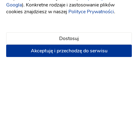
1000 zł
Googla
). Konkretne rodzaje i zastosowanie plików
cookies znajdziesz w naszej
Polityce Prywatności
.
Napisz wiadomość
Dostosuj
PREMIUM
Akceptuję i przechodzę do serwisu
Dj Mayday One Man Band + Sax +
Skrzypce + Wokal live act