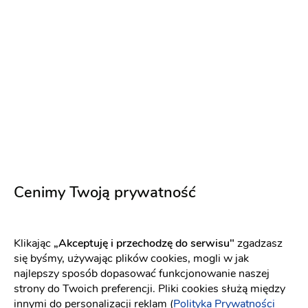
Albert-M
Zespoły weselne
-
dojeżdzam
do: Radom
Cenimy Twoją prywatność
Dj na wesele
(4)
Klikając
„Akceptuję i przechodzę do serwisu"
zgadzasz
Biesiada
Ciężki dym
się byśmy, używając plików cookies, mogli w jak
Terminy last minute!
najlepszy sposób dopasować funkcjonowanie naszej
15.08.2026
29.08.2026
+ 22
strony do Twoich preferencji. Pliki cookies służą między
innymi do personalizacji reklam (
Polityka Prywatności