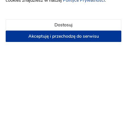
cookies znajdziesz w naszej
Polityce Prywatności
.
więc napisałam do Pani w połowie stycznia z
prośbą o wysłanie oferty. Po kilku dniach
dostałam informacje na maila plus formularz,
Dostosuj
który miałam odesłać wypełniony i tak też
zrobiłam, dokładnie 19 stycznia w czwartek i Pani
Akceptuję i przechodzę do serwisu
napisała, że odezwie się z wyceną do końca
tygodnia. Dziś mijają równo 2 miesiące od tej
"obietnicy" i mimo kilkukrotnego mojego
przypominania się, do tej pory cisza... W sumie
cieszę się, że mnie Pani olała na samym początku,
bo skoro jest do tego zdolna to miałabym
wątpliwości czy nie zrobi tego w dniu ślubu...
Serdecznie NIE POLECAM!
3 lata temu
Krzysztof M
KM
Tragedia! Nikomu nie polecam Pani Marty,