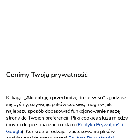
4.43
14 opinii
Dodaj opinię
Obsługa
Oferta
Cenimy Twoją prywatność
Wygląd salonu
Ceny
Klikając
„Akceptuję i przechodzę do serwisu"
zgadzasz
Atmosfera
się byśmy, używając plików cookies, mogli w jak
najlepszy sposób dopasować funkcjonowanie naszej
strony do Twoich preferencji. Pliki cookies służą między
Kamila J
KJ
innymi do personalizacji reklam (
Polityka Prywatności
Kompletny brak poszanowania klienta...
Googla
). Konkretne rodzaje i zastosowanie plików
Spodobały mi się zdjęcia wykonanych realizacji,