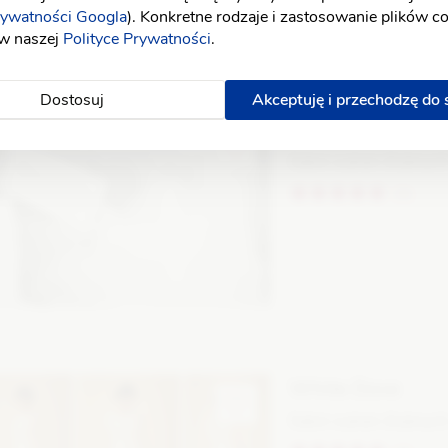
rywatności Googla
). Konkretne rodzaje i zastosowanie plików c
 w naszej
Polityce Prywatności
.
Dostosuj
Akceptuję i przechodzę do
Ślubne Historie
Salon sukien ślubnych
(3)
White Dove
Salon sukien ślubnych