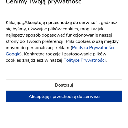
Cenimy Twoją prywatność
Klikając
„Akceptuję i przechodzę do serwisu"
zgadzasz
się byśmy, używając plików cookies, mogli w jak
najlepszy sposób dopasować funkcjonowanie naszej
Dekoracje z pasją
strony do Twoich preferencji. Pliki cookies służą między
innymi do personalizacji reklam (
Polityka Prywatności
Dekoracje ślubne
-
dojeżdzam
do: Czarne
Googla
). Konkretne rodzaje i zastosowanie plików
Dekoracja kościoła
Dekoracja sali
cookies znajdziesz w naszej
Polityce Prywatności
.
(10)
Dekoracja auta
Dekoracja kościoła
Dekoracja
pleneru do sesji
Wystrój sali
Dekoracja balonowa
Dostosuj
1000 zł
Akceptuję i przechodzę do serwisu
Napisz wiadomość