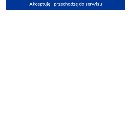
Dekoracja pleneru do sesji
Plan stołów
Karty
Akceptuję i przechodzę do serwisu
menu
Podziękowania dla gości
Podziękowania
dla rodziców
200 zł
Napisz wiadomość