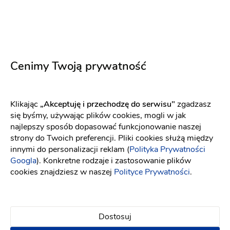
Cenimy Twoją prywatność
Klikając
„Akceptuję i przechodzę do serwisu"
zgadzasz
się byśmy, używając plików cookies, mogli w jak
najlepszy sposób dopasować funkcjonowanie naszej
strony do Twoich preferencji. Pliki cookies służą między
innymi do personalizacji reklam (
Polityka Prywatności
Sfera Dekoru
Googla
). Konkretne rodzaje i zastosowanie plików
cookies znajdziesz w naszej
Polityce Prywatności
.
Etykiety i naklejki na alkohol
-
34 km
od: Nakło nad
Notecią
Dekoracje ślubne
Kwiaciarnie
(10)
Dostosuj